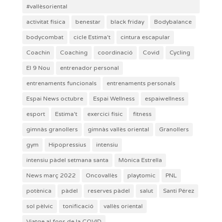
#vallèsoriental
activitat física
benestar
black friday
Bodybalance
bodycombat
cicle Estima't
cintura escapular
Coachin
Coaching
coordinació
Covid
Cycling
El 9 Nou
entrenador personal
entrenaments funcionals
entrenaments personals
Espai News octubre
Espai Wellness
espaiwellness
esport
Estima't
exercici físic
fitness
gimnàs granollers
gimnàs vallès oriental
Granollers
gym
Hipopressius
intensiu
intensiu pàdel setmana santa
Mònica Estrella
News març 2022
Oncovallès
playtomic
PNL
potènica
pàdel
reserves pàdel
salut
Santi Pérez
sol pèlvic
tonificació
vallès oriental
Viatge al fons de la COVID