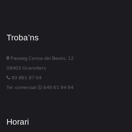
Troba’ns
Passeig Conca del Besòs, 12
08403 Granollers
93 861 87 04
Tel. comercial:
645 61 94 94
Horari