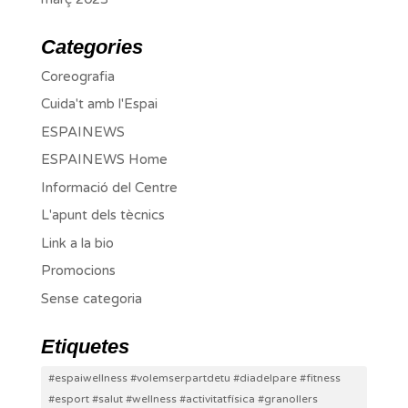
Categories
Coreografia
Cuida't amb l'Espai
ESPAINEWS
ESPAINEWS Home
Informació del Centre
L'apunt dels tècnics
Link a la bio
Promocions
Sense categoria
Etiquetes
#espaiwellness #volemserpartdetu #diadelpare #fitness
#esport #salut #wellness #activitatfísica #granollers